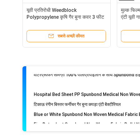
यूवी प्रतिरोधी Weedblock
मुल्क फिल्
Custom Printed Non Woven Fabric
Polypropylene कृषि गैर बुना कवर 3 फीट
एंटी यूवी 
X 50 फीट
बेबी डायपर के लिए हाई ग्रेड हाइड्रोफोबिक और हाइड्रोफिलिक मेडिकल ग
सबसे अच्छी कीमत
अस्पताल के उत्पादों के लिए पीई टुकड़े टुकड़े में फर्नीचर गैर बुना कपड़ा 
टिकाऊ रंगीन बिस्तर फर्नीचर गैर बुना कपड़ा एंटी बैक्टीरियल
पॉलीप्रोपाइलीन लौ मंदक फर्नीचर गैर बुना कपड़ा, डिस्पोजेबल गैर बुना 