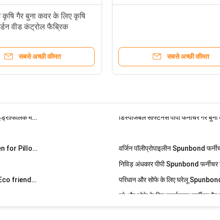
निविड़ अंधकार 100% Polypropylene Spunbond फर्नीचर गैर बुना कपड़ा रोल विरोधी पर्ची सफेद / लाल / ग्रीन
पुनर्चक्रण विरोधी पर्ची 40 '' फर्नीचर गैर बु
म कृषि गैर बुना कवर के लिए कृषि
Cleaning Towels Non Woven Fa
गार्डन वीड कंट्रोल फैब्रिक
ैर बुना कपड़ा
सैनिटरी / मेडिकल उपयोग के लिए पॉलीप्रोप
सबसे अच्छी कीमत
सबसे अच्छी कीमत
काता-बंधुआ
बद्री डायपर के लिए पुनर्नवीनीकरण चिकित्सा
Medical PP Non Woven Fabric / Spunbond Nonwoven Fabric for Patient Gown
वॉटरप्रूफिंग सामग्री 100% पॉलीप्रोपाइलीन के साथ Spunbond हाइड्रोफिलिक मेडिकल गैर बुना कपड़ा
डिस्पोजेबल सॉफ्टनेस पीपी फर्नीचर गैर बुन
Hospital Bed Sheet PP Spunbond Medical Non Woven for Pillow Case
वर्जिन पॉलीप्रोपाइलीन Spunbond फर्नीचर
Blue or White Spunbond Non Woven Medical Fabric Eco friendly and Waterproof
परिधान और सोफे के लिए घरेलू Spunbond
Fire Retardant Spunbond Non Woven Fabric Roll / Non woven Polypropylene Fabrics
गद्दे और सोफे के लिए पुनर्चक्रण फर्नीचर गैर
तकिया कवर
पीपी Spunbond लौ retardant फर्नीचर Qu