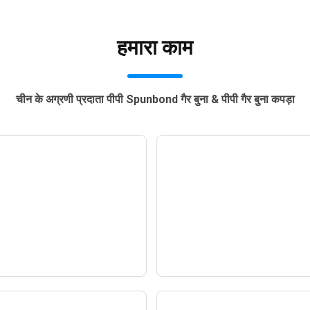
हमारा काम
चीन के अग्रणी प्रदाता पीपी Spunbond गैर बुना & पीपी गैर बुना कपड़ा
आईएफएफ शंघाई 2024
इंटरज़ूम गुआंगज़ौ 2024 में 
हैं।
— समाचार —
— समाचार —