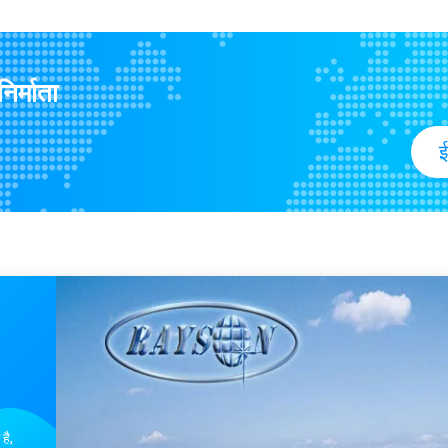
कस्टम मेड लौ Retardant फर्नीचर गैर बुना कपड़ा उच्च तन्यता ताकत पर्यावरण के अनुकूल है
PP Spunbond Non Woven Fabric
Polypropylene Spunbond Nonw
एंटी बैक्टीरिया लाल सफेद पॉलीप्रोपाइलीन ग
िर्माता
Disposable PP Non Woven Medi
ई
Spunbond फर्नीचर गैर बुना कपड़ा चिकित्सा कपड़ा पर्यावरण के अनुकूल और निविड़ अंधकार
Waterproof Non Woven Table C
Disposable Non Woven Tablecl
Polypropylene Flame Retarda
Non woven Disposable Bed She
टिकाऊ गैर पर्ची सामग्री कपड़े फर्नीचर गैर ब
निविड़ अंधकार 100% Polypropylene Spunbond फर्नीचर गैर बुना कपड़ा रोल विरोधी पर्ची सफेद / लाल / ग्रीन
पुनर्चक्रण विरोधी पर्ची 40 '' फर्नीचर गैर बु
Cleaning Towels Non Woven Fa
है,