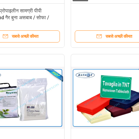
्रोपाइलीन सामग्री पीपी
 गैर बुना असबाब / सोफा /
/ टेबल क्लॉथ / गद्दे
सबसे अच्छी कीमत
सबसे अच्छी कीमत
Non woven Disposable Bed She
टिकाऊ गैर पर्ची सामग्री कपड़े फर्नीचर गैर ब