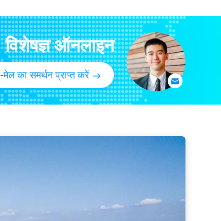
 for Bags
oven Fabric
ैर बुना कपड़ा
विशेषज्ञ ऑनलाइन
cal Fabric
-मेल का समर्थन प्राप्त करें
अस्पताल के बिस्तर चादर पीपी Spunbond फर्नीचर तकिया मामले के लिए गैर बुना फारिक
loth
oth
nt Nonwovens
et
ुना कपड़ा
ना कपड़ा
bric