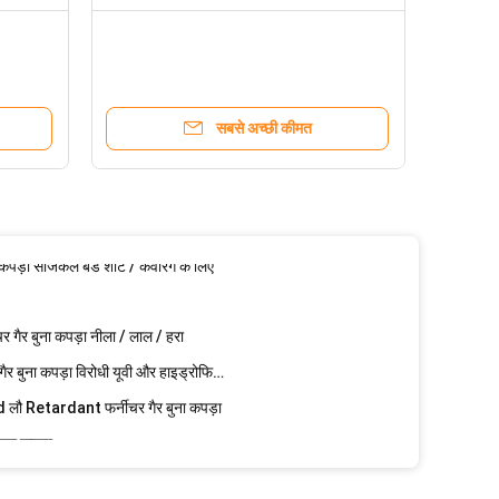
ना कपड़ा
bric
ाइलीन स्पूनबोंड मेडिकल नॉन वेवन फैब्रिक
सबसे अच्छी कीमत
 गैर बुना कपड़ा पॉलीप्रोपाइलीन कपड़े
Anti-Bacteria Polypropylene PP Non Woven Medical Fabric Multi Color
ा कपड़ा सर्जिकल बेड शीट / कवरिंग के लिए
 गैर बुना कपड़ा नीला / लाल / हरा
निविड़ अंधकार पीपी Spunbond फर्नीचर गैर बुना कपड़ा विरोधी यूवी और हाइड्रोफिलिक
 लौ Retardant फर्नीचर गैर बुना कपड़ा
 बुना कपड़ा
ilting सामग्री के लिए गैर बुना कपड़ा