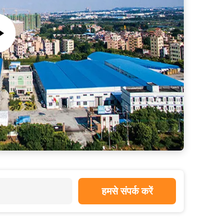
ाइलीन स्पूनबोंड मेडिकल नॉन वेवन फैब्रिक
 गैर बुना कपड़ा पॉलीप्रोपाइलीन कपड़े
Anti-Bacteria Polypropylene PP Non Woven Medical Fabric Multi Color
ा कपड़ा सर्जिकल बेड शीट / कवरिंग के लिए
हमसे संपर्क करें