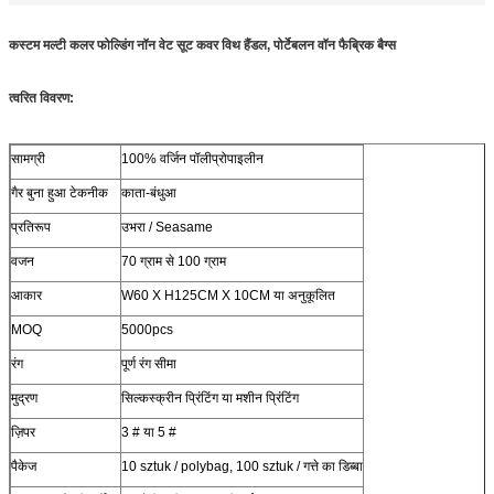
कस्टम मल्टी कलर फोल्डिंग नॉन वेट सूट कवर विथ हैंडल, पोर्टेबलन वॉन फैब्रिक बैग्स
त्वरित विवरण:
सामग्री
100% वर्जिन पॉलीप्रोपाइलीन
गैर बुना हुआ टेकनीक
काता-बंधुआ
प्रतिरूप
उभरा / Seasame
वजन
70 ग्राम से 100 ग्राम
आकार
W60 X H125CM X 10CM या अनुकूलित
MOQ
5000pcs
रंग
पूर्ण रंग सीमा
मुद्रण
सिल्कस्क्रीन प्रिंटिंग या मशीन प्रिंटिंग
ज़िपर
3 # या 5 #
पैकेज
10 sztuk / polybag, 100 sztuk / गत्ते का डिब्बा