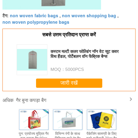
non woven fabric bags
non woven shopping bag
टैग:
,
,
non woven polypropylene bags
सबसे उत्तम प्रतिदान प्राप्त करें
कस्टम मल्टी कलर फोल्डिंग नॉन वेट सूट कवर
विथ हैंडल, पोर्टेबलन वॉन फैब्रिक बैग्स
MOQ：
5000PCS
जारी रखें
गैर बुना कपड़ा बैग
अधिक
वर के लिए
पुन: प्रयोज्य मुद्रित गैर
विभिन्न रंगों के साथ
पैकेजिंग सामग्री के लिए
सूट कवर के