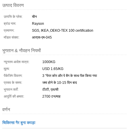
उत्पाद विवरण
उत्पत्ति के प्लेस:
चीन
ब्रांड नाम:
Rayson
प्रमाणन:
SGS, IKEA ,OEKO-TEX 100 certification
मॉडल संख्या:
आरएस-एम-045
भुगतान & नौवहन नियमों
न्यूनतम आदेश मात्रा:
1000KG
मूल्य:
USD 1.65/KG
पैकेजिंग विवरण:
3 "पेपर कोर और पे बैग के साथ पैक किया गया
प्रसव के समय:
जमा होने के 10-15 दिन बाद
भुगतान शर्तें:
टी/टी, एल/सी
आपूर्ति की क्षमता:
2700 टन/माह
वर्णन
चिकित्सा गैर बुना कपड़ा