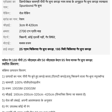
प्रोडक्ट का
डिस्पोजेबल सामग्री पीपी गैर बुना कपड़ा नरम त्वचा के अनुकूल गैर बुना कपड़ा स्वच्छता
Spunbond गैर बुना
नाम::
पैकिंग::
रोल पैकिंग
ब्रांड का नाम::
रेसन
चौड़ाई::
3cm से 420cm
क्षमता:
2700 टन प्रति माह
पैटर्न::
चिकनी, कोई एलर्जी नहीं, गैर विषैले;
मोटाई::
मध्यम वजन
25 ग्राम चिकित्सा गैर बुना कपड़ा
195 मिमी चिकित्सा गैर बुना कपड़ा
हाई लाइट:
,
सफेद रंग 100 पीपी 25 जीएसएम और 50 जीएसएम केएन 95 फेस मास्क गैर बुना कपड़ा:
त्वरित विवरण:
संक्षिप्त उत्पादन विवरण:
1) उत्पादों का नाम: पीपी गैर बुने हुए कपड़े काता;टीएनटी कपड़े;वायु चिपकने वाला गैर-बुना स्पूनबॉन्ड
2) सामग्री: 100% पॉलीप्रोपाइलीन
3) वजन: 10GSM-150GSM
4) चौड़ाई: 160cm-200cm-320cm -420cm (विभाजित किया जा सकता है)
5) रोल की लंबाई: अपनी आवश्यकता के अनुसार
6) रंग: उपलब्ध कोई भी रंग