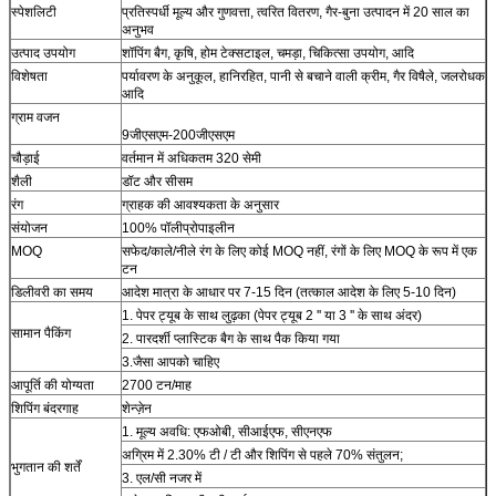
स्पेशलिटी
प्रतिस्पर्धी मूल्य और गुणवत्ता, त्वरित वितरण, गैर-बुना उत्पादन में 20 साल का
अनुभव
उत्पाद उपयोग
शॉपिंग बैग, कृषि, होम टेक्सटाइल, चमड़ा, चिकित्सा उपयोग, आदि
विशेषता
पर्यावरण के अनुकूल, हानिरहित, पानी से बचाने वाली क्रीम, गैर विषैले, जलरोधक
आदि
ग्राम वजन
9जीएसएम-200जीएसएम
चौड़ाई
वर्तमान में अधिकतम 320 सेमी
शैली
डॉट और सीसम
रंग
ग्राहक की आवश्यकता के अनुसार
संयोजन
100% पॉलीप्रोपाइलीन
MOQ
सफेद/काले/नीले रंग के लिए कोई MOQ नहीं, रंगों के लिए MOQ के रूप में एक
टन
डिलीवरी का समय
आदेश मात्रा के आधार पर 7-15 दिन (तत्काल आदेश के लिए 5-10 दिन)
1. पेपर ट्यूब के साथ लुढ़का (पेपर ट्यूब 2 '' या 3 '' के साथ अंदर)
सामान पैकिंग
2. पारदर्शी प्लास्टिक बैग के साथ पैक किया गया
3.जैसा आपको चाहिए
आपूर्ति की योग्यता
2700 टन/माह
शिपिंग बंदरगाह
शेन्ज़ेन
1. मूल्य अवधि: एफओबी, सीआईएफ, सीएनएफ
अग्रिम में 2.30% टी / टी और शिपिंग से पहले 70% संतुलन;
भुगतान की शर्तें
3. एल/सी नजर में