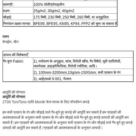
सामग्री:
100% पॉलीप्रोपाइलीन
वज़न:
25g/m2, 30g/m2, 40g/m2
चौड़ाई:
175 मिमी, 230 मिमी, 250 मिमी, 260 मिमी, या अनुकूलित
निस्पंदन दक्षता मानक:
BFE99, BFE95, KN95, KF94, FFP2 को चुना जा सकता है
पत्तन
शेनझेन, चीन
उत्पाद की विशेषताएँ
गैर बुना Fabirc
1), पर्यावरण के अनुकूल, सांस, विरोधी खींच, गैर विषैले, यूवी प्रतिरोधी,
जलरोधक, हाइड्रोफिलिक, विरोधी स्थैतिक, आदि।
2), 100mm-3200mm,10g/sm-150G/sm, सभी प्रकार के रंग
3), आईएसओ 9 001, नेल्सन
आपूर्ति की योग्यता
आपूर्ति की योग्यता
2700 Ton/Tons प्रति Month फेस मास्क के लिए नॉनवॉवन कपड़े
हम सभी प्रकार के रंग और चौड़ाई वाले गैर-बुने हुए कपड़े की आपूर्ति कर सकते हैं हम ग्राहकों की
आवश्यकताओं के अनुसार सभी प्रकार के रंग और चौड़ाई वाले गैर-बुने हुए कपड़े उत्पादों की आपूर्ति कर
सकते हैं।हम ग्राहकों की आवश्यकताओं के अनुसार सभी प्रकार के रंग और चौड़ाई वाले गैर-बुने हुए कपड़े
उत्पादों की आपूर्ति कर सकते हैं।ग्राहकों की आवश्यकताओं के अनुसार उत्पादों।