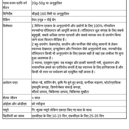
ग्राम वजन प्रति वर्ग
20g-50g या अनुकूलित
मीटर
विनिर्देश
चौड़ाई:160 मिमी या अनुकूलित
पैकिंग
पेपर ट्यूब + पीई बैग
विशेषता
1 विभिन्न प्रकार के अनुप्रयोगों और उद्योगों के लिए 100% नॉनवॉवन
स्पनबॉन्ड पॉलिएस्टर की आपूर्ति करता है।पॉलिएस्टर धूल संग्रह के लिए सबसे
बहुमुखी, सबसे अधिक लागत प्रभावी और सबसे व्यापक रूप से उपयोग किया
जाने वाला फिल्टर मीडिया है।
2 बहु-उपयोग: बेडस्प्रेड, कालीन और फर्नीचर जैसे घरेलू सामानों से लेकर
स्वास्थ्य देखभाल, इन्सुलेशन और निस्पंदन जैसे अनुप्रयोगों तक, स्पनबॉन्डेड
पॉलिएस्टर किसी भी अनुप्रयोग के लिए एकदम सही है जहां एक लचीला गैर बुना
हुआ आवश्यक है।
3 स्वस्थ, प्रदूषण मुक्त: यह मजबूत और हल्की सामग्री नमी, धुंधलापन और
रासायनिक हमले का प्रतिरोध करती है;यह स्वास्थ्य के लिए हानिकारक है और
किसी भी स्तर पर पर्यावरण को प्रदूषित नहीं करता है।
आवेदन पत्र
सोफा गद्दे, शॉपिंग बैग, कृषि गैर बुने हुए कपड़े, फर्नीचर भंडारण, फोटोग्राफिक
पृष्ठभूमि कपड़ा, डिस्पोजेबल सफाई कपड़ा,
सौंदर्य उत्पाद, चिकित्सा उत्पाद, चिकित्सा मुखौटा
शेल्फ जीवन
५ साल
ओईएम और ओडीएम
को स्वीकृत
नमूने
नि: शुल्क नमूने लेकिन एकत्र किए गए माल के साथ
डिलीवरी का समय
एलसीएल के लिए 10-15 दिन, एफसीएल के लिए 25-35 दिन