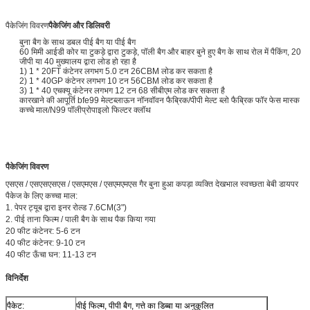
पैकेजिंग विवरण
पैकेजिंग और डिलिवरी
बुना बैग के साथ डबल पीई बैग या पीई बैग
60 मिमी आईडी कोर या टुकड़े द्वारा टुकड़े, पॉली बैग और बाहर बुने हुए बैग के साथ रोल में पैकिंग, 20
जीपी या 40 मुख्यालय द्वारा लोड हो रहा है
1) 1 * 20FT कंटेनर लगभग 5.0 टन 26CBM लोड कर सकता है
2) 1 * 40GP कंटेनर लगभग 10 टन 56CBM लोड कर सकता है
3) 1 * 40 एचक्यू कंटेनर लगभग 12 टन 68 सीबीएम लोड कर सकता है
कारखाने की आपूर्ति bfe99 मेल्टब्लाऊन नॉनवॉवन फैब्रिक/पीपी मेल्ट ब्लो फैब्रिक फॉर फेस मास्क
कच्चे माल/N99 पॉलीप्रोपाइलो फिल्टर क्लॉथ
पैकेजिंग विवरण
एसएस / एसएसएसएस / एसएमएस / एसएमएमएस गैर बुना हुआ कपड़ा व्यक्ति देखभाल स्वच्छता बेबी डायपर
पैकेज के लिए कच्चा माल:
1. पेपर ट्यूब द्वारा इनर रोल्ड 7.6CM(3")
2. पीई ताना फिल्म / पाली बैग के साथ पैक किया गया
20 फीट कंटेनर: 5-6 टन
40 फीट कंटेनर: 9-10 टन
40 फीट ऊँचा घन: 11-13 टन
विनिर्देश
पैकेट:
पीई फिल्म, पीपी बैग, गत्ते का डिब्बा या अनुकूलित