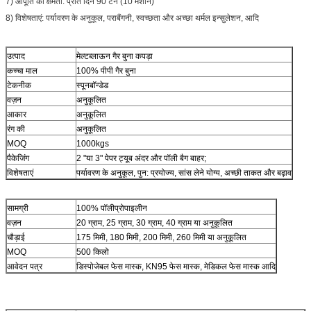
7) आपूर्ति की क्षमता: प्रति दिन 90 टन (10 मशीनें)
8) विशेषताएं: पर्यावरण के अनुकूल, पराबैंगनी, स्वच्छता और अच्छा थर्मल इन्सुलेशन, आदि
उत्पाद
मेल्टब्लाऊन गैर बुना कपड़ा
कच्चा माल
100% पीपी गैर बुना
टेकनीक
स्पूनबॉन्डेड
वज़न
अनुकूलित
आकार
अनुकूलित
रंग की
अनुकूलित
MOQ
1000kgs
पैकेजिंग
2 "या 3" पेपर ट्यूब अंदर और पॉली बैग बाहर;
विशेषताएं
पर्यावरण के अनुकूल, पुन: प्रयोज्य, सांस लेने योग्य, अच्छी ताकत और बढ़ाव
सामग्री
100% पॉलीप्रोपाइलीन
वज़न
20 ग्राम, 25 ग्राम, 30 ग्राम, 40 ग्राम या अनुकूलित
चौड़ाई
175 मिमी, 180 मिमी, 200 मिमी, 260 मिमी या अनुकूलित
MOQ
500 किलो
आवेदन पत्र
डिस्पोजेबल फेस मास्क, KN95 फेस मास्क, मेडिकल फेस मास्क आदि