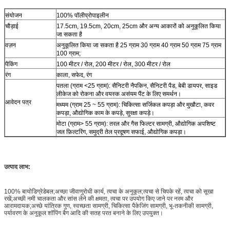
संयोजन
100% पॉलीप्रोपाइलीन
चौड़ाई
17.5cm, 19.5cm, 20cm, 25cm और अन्य आकारों को अनुकूलित किया
जा सकता है
वज़न
अनुकूलित किया जा सकता है 25 ग्राम 30 ग्राम 40 ग्राम 50 ग्राम 75 ग्राम
100 ग्राम;
पैकिंग
100 मीटर / रोल, 200 मीटर / रोल, 300 मीटर / रोल
रंग
काला, सफेद, रंग
पतला (ग्राम <25 ग्राम): सैनिटरी नैपकिन, सैनिटरी पैड, बेबी डायपर, साइड
लीकेज को रोकना और वयस्क असंयम पैंट के लिए समर्थन।
आवेदन पत्र
मध्यम (ग्राम 25 ~ 55 ग्राम): चिकित्सा सर्जिकल कपड़ा और मुखौटा, कवर
कपड़ा, औद्योगिक काम के कपड़े, सुरक्षा कपड़े।
मोटा (ग्राम> 55 ग्राम): तरल और गैस फिल्टर सामग्री, औद्योगिक अपशिष्ट
जल फ़िल्टरिंग, समुद्री तेल प्रदूषण सफाई, औद्योगिक कपड़ा।
उत्पाद लाभ:
100% बायोडिग्रेडेबल;अच्छा जीवाणुरोधी कार्य, त्वचा के अनुकूल;त्वचा से चिपके रहें, त्वचा को सूखा
रखें;अच्छी नमी चालकता और सांस लेने की क्षमता, त्वचा पर उपयोग किए जाने पर नरम और
आरामदायक;अच्छे यांत्रिक गुण, स्वच्छता सामग्री, चिकित्सा पैकेजिंग सामग्री, भू-तकनीकी सामग्री,
पर्यावरण के अनुकूल शॉपिंग बैग आदि की सतह परत बनाने के लिए उपयुक्त।