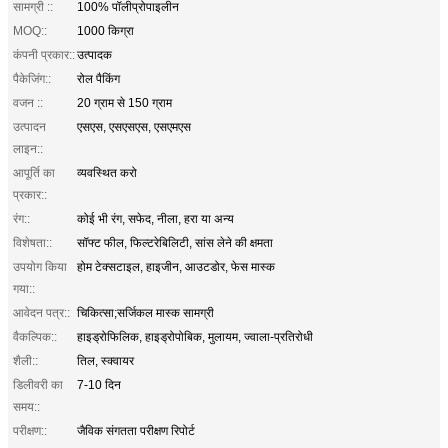
सामग्री ::
100% पॉलीप्रोपाइलीन
MOQ::
1000 किग्रा
कंपनी प्रकार::
उत्पादक
पैकेजिंग::
रोल पैकिंग
वजन ::
20 ग्राम से 150 ग्राम
उत्पादन
एसएस, एसएसएस, एसएमएस
लाइन::
आपूर्ति का
व्यवस्थित करो
प्रकार::
रंग::
कोई भी रंग, सफेद, नीला, हरा या अन्य
विशेषता::
सॉफ्ट फील, फिल्टरेबिलिटी, सांस लेने की क्षमता
उपयोग किया
होम टेक्सटाइल, हाइजीन, आउटडोर, फेस मास्क
गया::
आवेदन पत्र::
चिकित्सा;सर्जिकल मास्क सामग्री
वैकल्पिक::
हाइड्रोफिलिक, हाइड्रोपोबिक, मुलायम, ज्वाला-प्रतिरोधी
शैली::
तिल, स्क्वायर
डिलीवरी का
7-10 दिन
समय::
परीक्षण::
जैविक संगतता परीक्षण रिपोर्ट