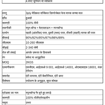
4.वेस्ट यूनियन भी स्वीकार्य
वस्तु
3ply मेडिकल सर्जिकल डिस्पोजेबल फेस मास्क कच्चा माल
ब्रैंड
हुआहो
सामग्री
100% पीपी
तकनीकी
स्पून-बॉन्ड + मेल्टब्लाऊन + स्पनबॉन्ड
प्रयोग
पहली (आंतरिक) परत, दूसरी (मध्य) परत, तीसरी (बाहरी) मास्क की परत
बीएफई
90%/92%/95%/97%/98%/99%
जीएसएम
10-260 जीएसएम
चौड़ाई
2-340 सेमी
रोल की लंबाई
आपके ज़रूरत के हिसाबसे
रंग
सफेद या अनुकूलित
MOQ
2KGS
प्रमाणीकरण
एसजीएस, आईएसओ 9 001, आईएसओ 14001, ओएचएसएएस 18001, वंडर
टेस्टिंग
समारोह
एंटी वायरस, एंटी बैक्टीरियल, एंटी डस्ट
विशेषता
पर्यावरण के अनुकूल, सुपर शोषक
प्रोडक्ट का नाम
स्पूनबॉन्ड गैर बुने हुए कपड़े
सामग्री
100% पॉलीप्रोपाइलीन
नमूना
उभरा