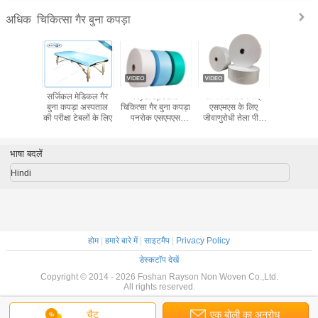
चिकित्सा गैर बुना कपड़ा
अधिक
 मेडिकल गैर
सर्जिकल मेडिकल गैर
Hydropobic
सर्जिकल गाउन बाँझ
Blue Nont
ा 5 - 320
बुना कपड़ा अस्पताल
चिकित्सा गैर बुना कपड़ा
एसएमएस के लिए
Non w
ई पूर्ण रंग
की परीक्षा टेबलों के लिए
पनरोक एसएमएस
जीवाणुरोधी तेला पीपी
materia
Meltblown पीपी
मेडिकल गैर बुना कपड़ा
Medical 
Spunbond
Mask /
भाषा बदलें
Hindi
होम
|
हमारे बारे में
|
साइटमैप
|
Privacy Policy
डेस्कटॉप देखें
Copyright © 2014 - 2026 Foshan Rayson Non Woven Co.,Ltd.
All rights reserved.
चैट
एक बोली का अनुरोध