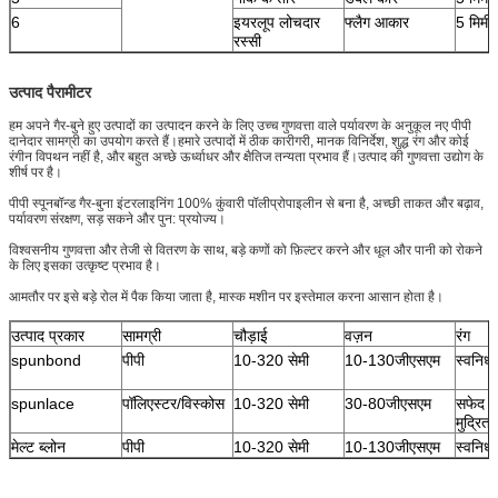
6
इयरलूप लोचदार
फ्लैग आकार
5 मिमी
रस्सी
उत्पाद पैरामीटर
हम अपने गैर-बुने हुए उत्पादों का उत्पादन करने के लिए उच्च गुणवत्ता वाले पर्यावरण के अनुकूल नए पीपी
दानेदार सामग्री का उपयोग करते हैं।हमारे उत्पादों में ठीक कारीगरी, मानक विनिर्देश, शुद्ध रंग और कोई
रंगीन विपथन नहीं है, और बहुत अच्छे ऊर्ध्वाधर और क्षैतिज तन्यता प्रभाव हैं।उत्पाद की गुणवत्ता उद्योग के
शीर्ष पर है।
पीपी स्पूनबॉन्ड गैर-बुना इंटरलाइनिंग 100% कुंवारी पॉलीप्रोपाइलीन से बना है, अच्छी ताकत और बढ़ाव,
पर्यावरण संरक्षण, सड़ सकने और पुन: प्रयोज्य।
विश्वसनीय गुणवत्ता और तेजी से वितरण के साथ, बड़े कणों को फ़िल्टर करने और धूल और पानी को रोकने
के लिए इसका उत्कृष्ट प्रभाव है।
आमतौर पर इसे बड़े रोल में पैक किया जाता है, मास्क मशीन पर इस्तेमाल करना आसान होता है।
उत्पाद प्रकार
सामग्री
चौड़ाई
वज़न
रंग
spunbond
पीपी
10-320 सेमी
10-130जीएसएम
स्वनिर्ध
spunlace
पॉलिएस्टर/विस्कोस
10-320 सेमी
30-80जीएसएम
सफेद /
मुद्रित
मेल्ट ब्लोन
पीपी
10-320 सेमी
10-130जीएसएम
स्वनिर्ध