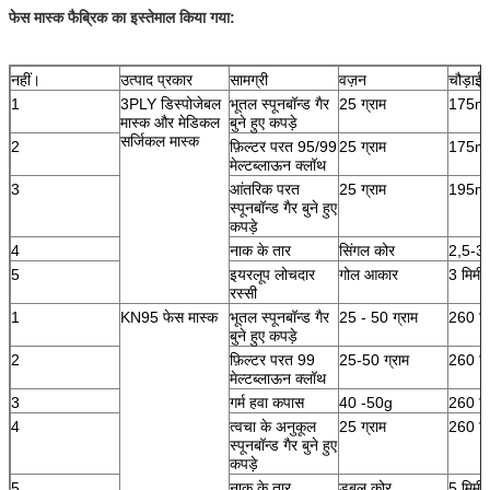
फेस मास्क फैब्रिक का इस्तेमाल किया गया:
नहीं।
उत्पाद प्रकार
सामग्री
वज़न
चौड़ाई 
1
3PLY डिस्पोजेबल
भूतल स्पूनबॉन्ड गैर
25 ग्राम
175
मास्क और मेडिकल
बुने हुए कपड़े
सर्जिकल मास्क
2
फ़िल्टर परत 95/99
25 ग्राम
175
मेल्टब्लाऊन क्लॉथ
3
आंतरिक परत
25 ग्राम
195
स्पूनबॉन्ड गैर बुने हुए
कपड़े
4
नाक के तार
सिंगल कोर
2,5-3 
5
इयरलूप लोचदार
गोल आकार
3 मिमी
रस्सी
1
KN95 फेस मास्क
भूतल स्पूनबॉन्ड गैर
25 - 50 ग्राम
260 मि
बुने हुए कपड़े
2
फ़िल्टर परत 99
25-50 ग्राम
260 मि
मेल्टब्लाऊन क्लॉथ
3
गर्म हवा कपास
40 -50g
260 मि
4
त्वचा के अनुकूल
25 ग्राम
260 मि
स्पूनबॉन्ड गैर बुने हुए
कपड़े
5
नाक के तार
डबल कोर
5 मिमी