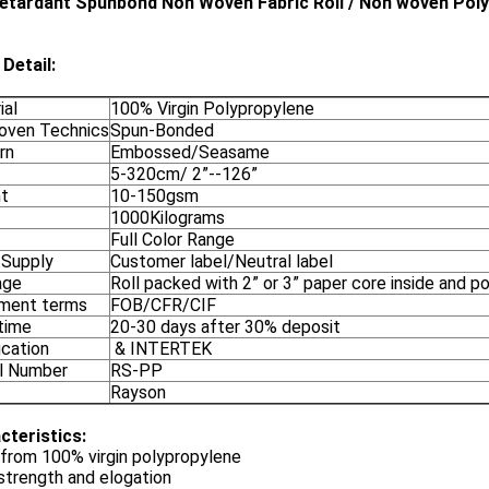
Retardant Spunbond Non Woven Fabric Roll / Non woven Poly
Detail:
ial
100% Virgin Polypropylene
ven Technics
Spun-Bonded
rn
Embossed/Seasame
5-320cm/ 2”--126”
t
10-150gsm
1000Kilograms
Full Color Range
 Supply
Customer label/Neutral label
age
Roll packed with 2” or 3” paper core inside and p
ment terms
FOB/CFR/CIF
time
20-30 days after 30% deposit
ication
& INTERTEK
l Number
RS-PP
Rayson
cteristics:
from 100% virgin polypropylene
strength and elogation