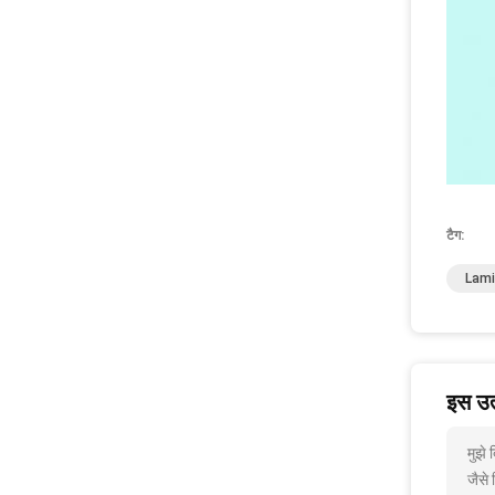
टैग:
Lami
इस उत्
मुझे
जैसे