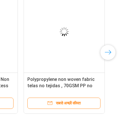
 Non
Polypropylene non woven fabric
tess
telas no tejidas , 70GSM PP no
tejidos non woven fabric roll
सबसे अच्छी कीमत