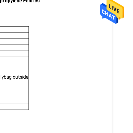
propylene Fabrics
olybag outside