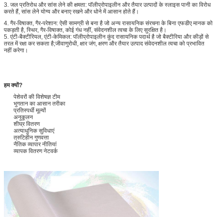
3. जल प्रतिरोध और सांस लेने की क्षमता: पॉलीप्रोपाइलीन और तैयार उत्पादों के स्लाइस पानी का विरोध
करते हैं, सांस लेने योग्य और बनाए रखने और धोने में आसान होते हैं।
4. गैर-विषाक्त, गैर-परेशान: ऐसी सामग्री से बना है जो अन्य रासायनिक संरचना के बिना एफडीए मानक को
पकड़ती है, स्थिर, गैर-विषाक्त, कोई गंध नहीं, संवेदनशील त्वचा के लिए सुरक्षित है।
5. एंटी-बैक्टीरियल, एंटी-केमिकल: पॉलीप्रोपाइलीन कुंद रासायनिक पदार्थ है जो बैक्टीरिया और कीड़ों से
तरल में रक्षा कर सकता है;जीवाणुरोधी, क्षार जंग, क्षरण और तैयार उत्पाद संवेदनशील त्वचा को प्रभावित
नहीं करेगा।
हम क्यों?
पेशेवरों की विशेषज्ञ टीम
भुगतान का आसान तरीका
प्रतिस्पर्धी मूल्यों
अनुकूलन
शीघ्र वितरण
अत्याधुनिक सुविधाएं
त्रुटिहीन गुणवत्ता
नैतिक व्यापार नीतियां
व्यापक वितरण नेटवर्क