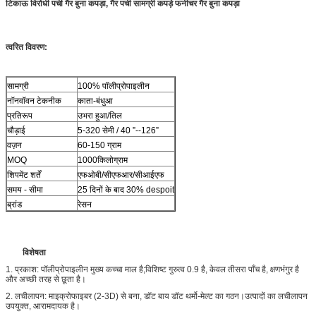
टिकाऊ विरोधी पर्ची गैर बुना कपड़ा, गैर पर्ची सामग्री कपड़े फर्नीचर गैर बुना कपड़ा
त्वरित विवरण:
सामग्री
100% पॉलीप्रोपाइलीन
नॉनवॉवन टेकनीक
काता-बंधुआ
प्रतिरूप
उभरा हुआ/तिल
चौड़ाई
5-320 सेमी / 40 ”--126”
वज़न
60-150 ग्राम
MOQ
1000किलोग्राम
शिपमेंट शर्तें
एफओबी/सीएफआर/सीआईएफ
समय - सीमा
25 दिनों के बाद 30% despoit
ब्रांड
रेसन
विशेषता
1. प्रकाश: पॉलीप्रोपाइलीन मुख्य कच्चा माल है;विशिष्ट गुरुत्व 0.9 है, केवल तीसरा पाँच है, क्षणभंगुर है
और अच्छी तरह से छूता है।
2. लचीलापन: माइक्रोफाइबर (2-3D) से बना, डॉट बाय डॉट थर्मो-मेल्ट का गठन।उत्पादों का लचीलापन
उपयुक्त, आरामदायक है।