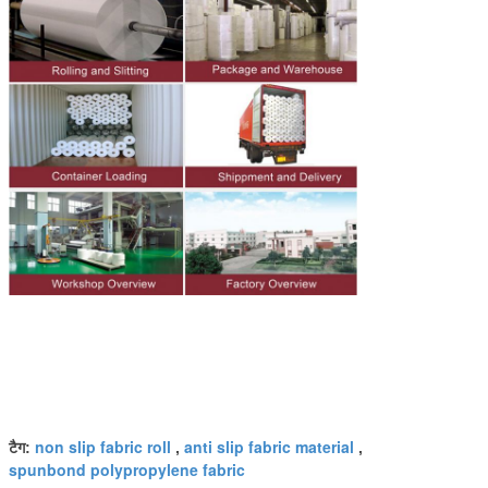
non slip fabric roll
anti slip fabric material
टैग:
,
,
spunbond polypropylene fabric