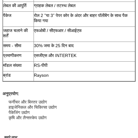
लेबल की आपूर्ति
ग्राहक लेबल / तटस्थ लेबल
पैकेज
रोल 2 ”या 3” पेपर कोर के अंदर और बाहर पॉलीबैग के साथ पैक
किया गया
जहाज चलाने की
एफओबी / सीएफआर / सीआईएफ
शर्तें
समय - सीमा
30% जमा के 25 दिन बाद
प्रमाणीकरण
एसजीएस और INTERTEK
मॉडल संख्या
RS-पीपी
ब्रांड
Rayson
अनुप्रयोग:
फर्नीचर और बिस्तर उद्योग
हाइजेनिकल और चिकित्सा उद्योग
पैकेजिंग उद्योग
कृषि और लैन्सस्केप उद्योग
हमारे लाभ: