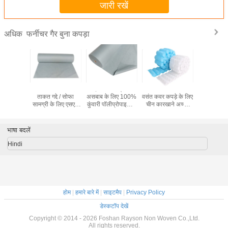
जारी रखें
फर्नीचर गैर बुना कपड़ा
अधिक
िंग के साथ
तेजी से वितरण अच्छी
होम टेक्सटाइल /
अलग वजन में बॉक्स
स्लिप विरोधी
bond
ताकत गद्दे / सोफा
असबाब के लिए 100%
वसंत कवर कपड़े के लिए
गैर बुना 
opylen
सामग्री के लिए एसएस
कुंवारी पॉलीप्रोपाइलीन
चीन कारखाने अच्छी
 बुना कपड़ा
गैर बुना हुआ स्पूनबॉन्ड
स्पूनबॉन्ड गैर बुने हुए गैर
ताकत पीपी स्पूनबॉन्ड
पीपी गैर बुने हुए कपड़े
बुने हुए कपड़े
गैर बुने हुए कपड़े
भाषा बदलें
Hindi
होम
|
हमारे बारे में
|
साइटमैप
|
Privacy Policy
डेस्कटॉप देखें
Copyright © 2014 - 2026 Foshan Rayson Non Woven Co.,Ltd.
All rights reserved.