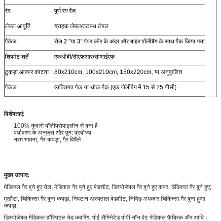
रंग
पूर्ण रंग रेंज
लेबल आपूर्ति
ग्राहक लेबल/तटस्थ लेबल
पैकेज
रोल 2 ”या 3” पेपर कोर के अंदर और बाहर पॉलीबैग के साथ पैक किया गया
शिपमेंट शर्तें
एफओबी/सीएफआर/सीआईएफ
टुकड़ा आकार काटना
80x210cm, 100x210cm, 150x220cm, या अनुकूलित
पैकेज
व्यक्तिगत पैक या थोक पैक (एक पॉलीबैग में 15 से 25 पीसी)
विशेषताएं:
100% कुंवारी पॉलीप्रोपाइलीन से बना है
पर्यावरण के अनुकूल और पुन: प्रयोज्य
नरम भावना, गैर-कपड़ा, गैर विषैले
मुख्य उत्पाद:
मेडिकल गैर बुने हुए रोल, मेडिकल गैर बुने हुए बेडशीट, डिस्पोजेबल गैर बुने हुए कवर, डेडिकल गैर बुने हुए;
मुखौटा, चिकित्सा गैर बुना कपड़ा, निपटान अस्पताल बेडशीट, निविड़ अंधकार चिकित्सा गैर बुना हुआ
कपड़ा,
डिस्पोजेबल मेडिकल हॉस्पिटल बेड कवरिंग, पीई लैमिनेटेड पीपी नॉन वेट मेडिकल फैब्रिक और आदि।