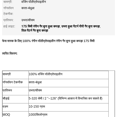
सामग्री:
वर्जिन पॉलीप्रोपाइलीन
नॉनवॉवन
काता-बंधुआ
टेकनीक:
प्रतिरूप:
उभरा/सीसम
175 मिमी रंगीन गैर बुना हुआ कपड़ा
उभरा हुआ पैटर्न पीपी गैर बुना कपड़ा
हाई लाइट:
,
,
तिल पैटर्न गैर बुना कपड़ा
फेस मास्क के लिए 100% रंगीन पॉलीप्रोपाइलीन रंगीन गैर बुना हुआ कपड़ा 175 मिमी
त्वरित विवरण:
सामग्री
100% वर्जिन पॉलीप्रोपाइलीन
नॉनवॉवन टेकनीक
काता-बंधुआ
प्रतिरूप
उभरा/सीसम
चौड़ाई
5-320 सेमी / 2 ”--126” (विभिन्न आकार में विभाजित कर सकते हैं)
वज़न
10-150 ग्राम
MOQ
1000किलोग्राम