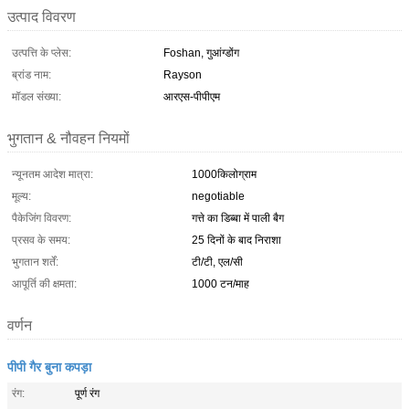
उत्पाद विवरण
उत्पत्ति के प्लेस:
Foshan, गुआंग्डोंग
ब्रांड नाम:
Rayson
मॉडल संख्या:
आरएस-पीपीएम
भुगतान & नौवहन नियमों
न्यूनतम आदेश मात्रा:
1000किलोग्राम
मूल्य:
negotiable
पैकेजिंग विवरण:
गत्ते का डिब्बा में पाली बैग
प्रसव के समय:
25 दिनों के बाद निराशा
भुगतान शर्तें:
टी/टी, एल/सी
आपूर्ति की क्षमता:
1000 टन/माह
वर्णन
पीपी गैर बुना कपड़ा
रंग:
पूर्ण रंग