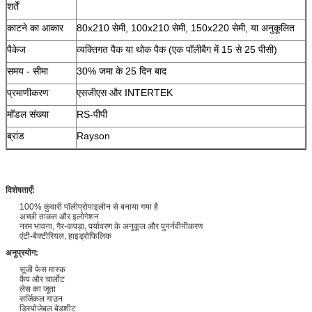
शर्तें
काटने का आकार
80x210 सेमी, 100x210 सेमी, 150x220 सेमी, या अनुकूलित
पैकेज
व्यक्तिगत पैक या थोक पैक (एक पॉलीबैग में 15 से 25 पीसी)
समय - सीमा
30% जमा के 25 दिन बाद
प्रमाणीकरण
एसजीएस और INTERTEK
मॉडल संख्या
RS-पीपी
ब्रांड
Rayson
विशेषताएँ:
100% कुंवारी पॉलीप्रोपाइलीन से बनाया गया है
अच्छी ताकत और इलोगेशन
नरम भावना, गैर-कपड़ा, पर्यावरण के अनुकूल और पुनर्नवीनीकरण
एंटी-बैक्टीरियल, हाइड्रोफिलिक
अनुप्रयोग:
सूजी फेस मास्क
कैप और चार्लोट
लेस का जूता
सर्जिकल गाउन
डिस्पोजेबल बेडशीट