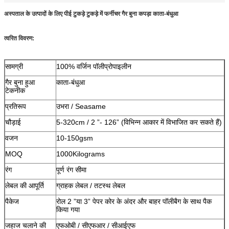
अस्पताल के उत्पादों के लिए पीई टुकड़े टुकड़े में फर्नीचर गैर बुना कपड़ा काता-बंधुआ
त्वरित विवरण:
सामग्री
100% वर्जिन पॉलीप्रोपाइलीन
गैर बुना हुआ
काता-बंधुआ
टेकनीक
प्रतिरूप
उभरा / Seasame
चौड़ाई
5-320cm / 2 ”- 126” (विभिन्न आकार में विभाजित कर सकते हैं)
वजन
10-150gsm
MOQ
1000Kilograms
रंग
पूर्ण रंग सीमा
लेबल की आपूर्ति
ग्राहक लेबल / तटस्थ लेबल
पैकेज
रोल 2 ”या 3” पेपर कोर के अंदर और बाहर पॉलीबैग के साथ पैक
किया गया
जहाज चलाने की
एफओबी / सीएफआर / सीआईएफ