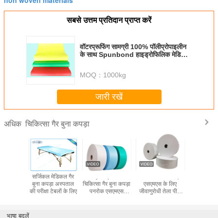
non woven materials
सबसे उत्तम प्रतिदान प्राप्त करें
वॉटरप्रूफिंग सामग्री 100% पॉलीप्रोपाइलीन
के साथ Spunbond हाइड्रोफिलिक मेडिकल
गैर बुना कपड़ा
MOQ：
1000kg
जारी रखें
चिकित्सा गैर बुना कपड़ा
अधिक
 मेडिकल गैर
सर्जिकल मेडिकल गैर
Hydropobic
सर्जिकल गाउन बाँझ
Blue Nont
ा 5 - 320
बुना कपड़ा अस्पताल
चिकित्सा गैर बुना कपड़ा
एसएमएस के लिए
Non w
ई पूर्ण रंग
की परीक्षा टेबलों के लिए
पनरोक एसएमएस
जीवाणुरोधी तेला पीपी
materia
Meltblown पीपी
मेडिकल गैर बुना कपड़ा
Medical 
Spunbond
Mask /
भाषा बदलें