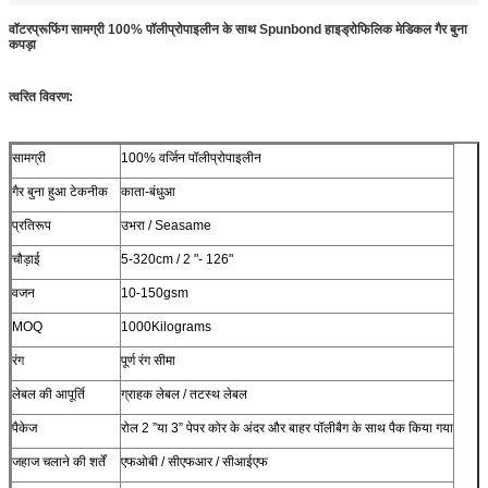
वॉटरप्रूफिंग सामग्री 100% पॉलीप्रोपाइलीन के साथ Spunbond हाइड्रोफिलिक मेडिकल गैर बुना
कपड़ा
त्वरित विवरण:
सामग्री
100% वर्जिन पॉलीप्रोपाइलीन
गैर बुना हुआ टेकनीक
काता-बंधुआ
प्रतिरूप
उभरा / Seasame
चौड़ाई
5-320cm / 2 "- 126"
वजन
10-150gsm
MOQ
1000Kilograms
रंग
पूर्ण रंग सीमा
लेबल की आपूर्ति
ग्राहक लेबल / तटस्थ लेबल
पैकेज
रोल 2 ”या 3” पेपर कोर के अंदर और बाहर पॉलीबैग के साथ पैक किया गया
जहाज चलाने की शर्तें
एफओबी / सीएफआर / सीआईएफ