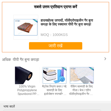
सबसे उत्तम प्रतिदान प्राप्त करें
हाउसहोल्ड उत्पादों, पॉलीप्रोपाइलीन गैर बुना
कपड़ा के लिए स्क्वायर पीपी गैर बुना कपड़ा
MOQ：
1000KGS
जारी रखें
पीपी गैर बुना कपड़ा
अधिक
ng Cover
100% Virgin
मैट्रेस स्प्रिंग कवर / गद्दे
पैकिंग सामग्री के लिए
वर्जिन पॉलीप
nded PP
Polypropylene
सामग्री के लिए
नीला / बेज / ग्रीन
गैर बुना कपड
Woven
Spunbond PP
इलोजेशन स्पनबॉन्ड
पॉलीप्रोपाइलीन गैर बुना
बंधु
Spunbond
Non Woven
पॉलीप्रोपाइलीन गैर बुना
कपड़ा
 White
Fabric 60gsm For
कपड़ा
Sofa
भाषा बदलें