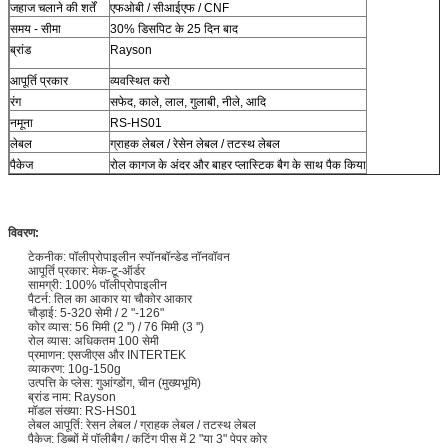
जहाज चलाने की शर्तें
एफओबी / सीआईएफ / CNF
समय - सीमा
30% डिसपिट के 25 दिन बाद
ब्रांड
Rayson
आपूर्ति प्रकार
व्यवस्थित करो
रंग
सफेद, काले, लाल, गुलाबी, नीले, आदि
नमूना
RS-HS01
लेबल
ग्राहक लेबल / रेसेन लेबल / तटस्थ लेबल
पैकेज
रोल कागज के अंदर और बाहर प्लास्टिक बैग के साथ पैक किया
विवरण:
टेकनीक: पॉलीप्रोपाइलीन स्पॉनबॉन्डेड नॉनवॉवन
आपूर्ति प्रकार: मेक-टू-ऑर्डर
सामग्री: 100% पॉलीप्रोपाइलीन
पैटर्न: तिल का आकार या चौकोर आकार
चौड़ाई: 5-320 सेमी / 2 "-126"
कोर व्यास: 56 मिमी (2 '') / 76 मिमी (3 '')
रोल व्यास: अधिकतम 100 सेमी
प्रमाणन: एसजीएस और INTERTEK
व्याकरण: 10g-150g
उत्पत्ति के प्लेस: गुआंग्डोंग, चीन (मुख्यभूमि)
ब्रांड नाम: Rayson
मॉडल संख्या: RS-HS01
लेबल आपूर्ति: रेसन लेबल / ग्राहक लेबल / तटस्थ लेबल
पैकेज: डिब्बों में पॉलीबैग / कटिंग पीस में 2 "या 3" पेपर कोर