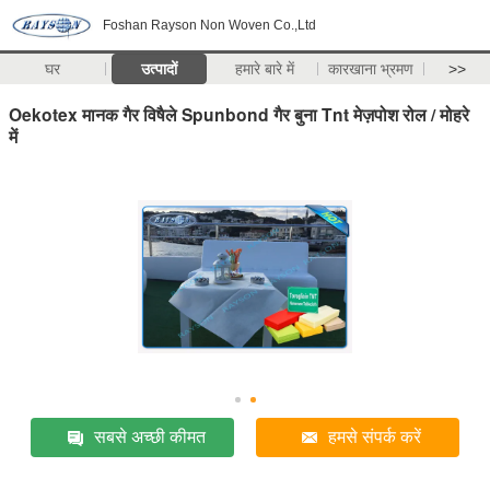
Foshan Rayson Non Woven Co.,Ltd
घर
उत्पादों
हमारे बारे में
कारखाना भ्रमण
>>
Oekotex मानक गैर विषैले Spunbond गैर बुना Tnt मेज़पोश रोल / मोहरे
में
सबसे अच्छी कीमत
हमसे संपर्क करें