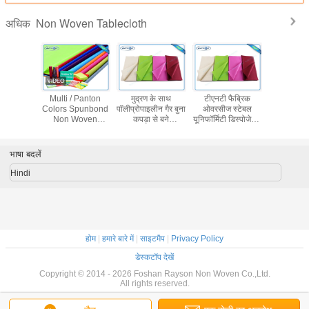
Non Woven Tablecloth
अधिक
 Flower
Multi / Panton
मुद्रण के साथ
टीएनटी फैब्रिक
गैर बुना हुआ 
ed Non
Colors Spunbond
पॉलीप्रोपाइलीन गैर बुना
ओवरसीज स्टेबल
इस्तेमाल हो
ven
Non Woven
कपड़ा से बने
यूनिफॉर्मिटी डिस्पोजेबल
टेबलक्
proof
Tablecloth Tnt
डिस्पोजेबल मेज़पोश
फैब्रिक 1m * 1m में
th Party
Fabric With
मोनोसो नॉन वोवेन
se
OEKOTEX
टेबलक्लोथ
भाषा बदलें
Certificate
Hindi
होम
|
हमारे बारे में
|
साइटमैप
|
Privacy Policy
डेस्कटॉप देखें
Copyright © 2014 - 2026 Foshan Rayson Non Woven Co.,Ltd.
All rights reserved.