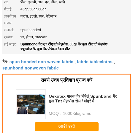
रंग:
पीला, गुलाबी, लाल, हरा, नीला, आदि
मोटाई:
45gr, 50gr, 60gr
लोकप्रिय
फ्रांस, इटली, स्पेन, बेल्जियम
बाजार:
कलाओं:
spunbonded
प्रयोग:
घर, होटल, आउटडोर
Spunbond गैर बुना टीएनटी मेज़पोश
50gr गैर बुना टीएनटी मेज़पोश
हाई लाइट:
,
,
स्पूनबॉन्ड गैर बुना डिस्पोजेबल टेबल शीट
spun bonded non woven fabric
fabric tablecloths
टैग:
,
,
spunbond nonwoven fabric
सबसे उत्तम प्रतिदान प्राप्त करें
Oekotex मानक गैर विषैले Spunbond गैर
बुना Tnt मेज़पोश रोल / मोहरे में
MOQ：
1000Kilograms
जारी रखें