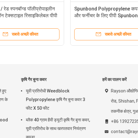
 / रेड स्पनबॉन्ड पॉलीप्रोपाइलीन
Spunbond Polypropylene कपड़
नॉन टेक्सटाइल रिसाइकिलेबल पीपी
और फर्नीचर के लिए पीपी Spunbon
ॉन वोवेन
बुना सामग्री
सबसे अच्छी कीमत
सबसे अच्छी कीमत
कृषि गैर बुना कवर
हमें का पालन करें
 हुए
यूवी प्रतिरोधी Weedblock
Rayson औद्योगिक
रण के
Polypropylene कृषि गैर बुना कवर 3
रोड, Shishan, 
फीट X 50 फीट
तकनीक क्षेत्र, गुआ
Good
ब्लैक 40 ग्राम हैवी ड्यूटी कृषि गैर बुना कवर,
+86 1392723
यूवी प्रतिरोध के साथ खरपतवार नियंत्रण
contact@ray
कपड़ा