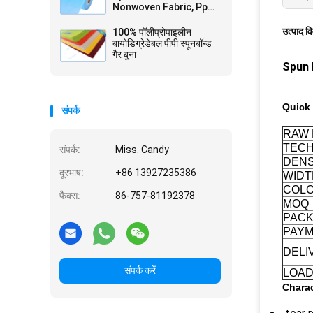
Nonwoven Fabric, Pp
non-woven, Tnt
Nonwoven Spunbond
उत्पाद व
100% पॉलीप्रोपाइलीन
बायोडिग्रेडेबल पीपी स्पूनबॉन्ड
गैर बुना
Spun 
Quick 
संपर्क
RAW 
TECH
संपर्क:
Miss. Candy
DENS
दूरभाष:
+86 13927235386
WIDT
COL
फैक्स:
86-757-81192378
MOQ
PAC
PAYM
DELI
संपर्क करें
LOAD
Charac