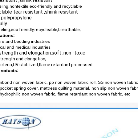
esistant ,shrink resistant
eling,nontextile,eco-friendly and recyclable
able tear resistant ,shrink resistant
polypropylene
ully
eling,eco friendly,recycleable,breathable;
ations:
ure and bedding industries
cal and medical industries
trength and elongation,soft ,non -toxic
trength and elongation;
acteria,UV stablized,flame retardant processed.
products:
nbond non woven fabric, pp non woven fabric roll, SS non woven fabric
 pocket spring cover, mattress quilting material, non slip non woven fa
 hydrophilic non woven fabric, flame retardant non woven fabric, etc