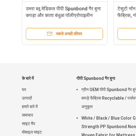
उभरा ब्लू मेडिकल पीपी Spunbond गैर बुना
टेसुटो नॉन
कपड़ा और काता बंधुआ पॉलीप्रोपाइलीन
फैब्रिक, 
कपड़ा
स्पनबोंड न
सबसे अच्छी कीमत
के बारे में
पीपी Spunbond गैर बुना
घर
ग्रीन OEM पीपी Spunbond गैर बुने
उत्पादों
कपड़े फैब्रिक Recyclable / पर्याव
हमारे बारे में
अनुकूल
समाचार
White / Black / Blue Color 
साइट मैप
Strength PP Spunbond Non
मोबाइल साइट
Woven Fabric for Mattress