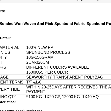
िवरण
Bonded Won Woven And Pink Spunbond Fabric Spunbond Po
Detail:
MATERIAL
100% NEW PP
NICS
SPUNBOND PROCESS
ITY
10G-150GRAM
H
2CM-320CM
ORS
DIFFERENT COLORS AVAILABLE
1500KGS PER COLOR
KAGE
SEAWORTHY TRANSPARENT POLYBAG
ENT TERMS
T/T &L/C
WITHIN 20-25DAYS AFTER RECEIVED THE
VERY TIME
PAYMENT
ING QTY
5100 KG--1X20 GP, 12000 KG--1X40 HQ
teristics: