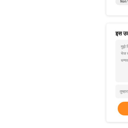
Non 
इस उत्
मुझ
भेज स
धन्यव