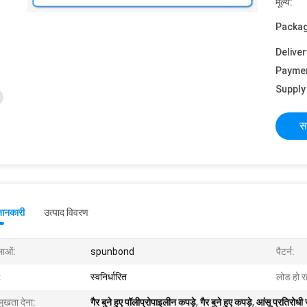
मूल्य:
Packag
Deliver
Payme
Supply 
स
जानकारी
उत्पाद विवरण
ाओं:
spunbond
पैटर्न:
:
स्वनिर्धारित
लोड हो रह
मुखता देना:
गैर बुने हुए पॉलीप्रोपाइलीन कपड़े
,
गैर बुने हुए कपड़े
,
आंसू प्रतिरोधी 