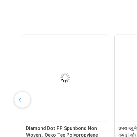
ow PP Spunbond Non
गैर बुना पॉलीप्रोपाइलीन कपड़ा / पीपी
d Pink Spunbond Fabric
Spunbond गैर बुना कपड़ा नरम लग रह