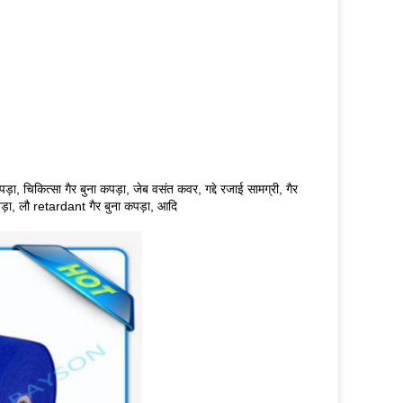
ा, चिकित्सा गैर बुना कपड़ा, जेब वसंत कवर, गद्दे रजाई सामग्री, गैर
ा कपड़ा, लौ retardant गैर बुना कपड़ा, आदि