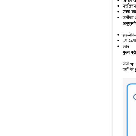
अच्छी त
प्रतिस्पर
उच्च क्
फर्नीचर 
अनुप्रयो
हाइजेनि
एंटी-बैक्टी
रंगीन
मुख्य प्रो
पीपी spu
पर्ची गैर