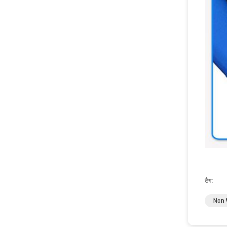
टैग:
Non 