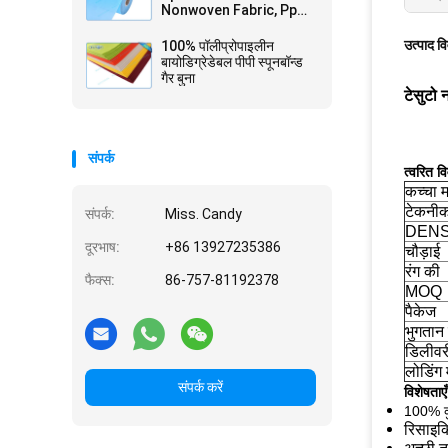
Nonwoven Fabric, Pp
non-woven, Tnt
Nonwoven Spunbond
उत्पाद व
100% पॉलीप्रोपाइलीन
बायोडिग्रेडेबल पीपी स्पूनबॉन्ड
गैर बुना
टेसुटो 
संपर्क
त्वरित व
कच्चा 
टेकनी
संपर्क:
Miss. Candy
DENS
दूरभाष:
+86 13927235386
चौड़ाई
रंग की
फैक्स:
86-757-81192378
MOQ
पैकेज
भुगतान क
डिलीवर
लोडिंग 
संपर्क करें
विशेषताएँ
100% कुं
रिसाइकि