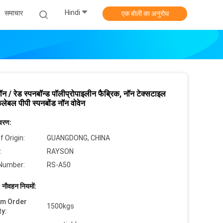
Hindi
समाचार
एक बोली का अनुरोध
नॉन / रेड स्पनबॉन्ड पॉलीप्रोपाइलीन फैब्रिक, नॉन टेक्सटाइल
लेबल पीपी स्पनबोंड नॉन वोवेन
िवरण:
f Origin:
GUANGDONG, CHINA
:
RAYSON
Number:
RS-A50
 नौवहन नियमों:
um Order
1500kgs
ty: