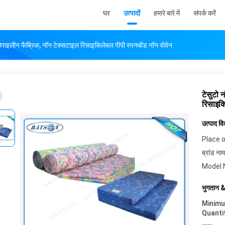
घर
उत्पादों
हमारे बारे में
संपर्क करें
्रोपाइलीन फैब्रिक, नॉन टेक्सटाइल रिसाइकिलेबल पीपी स्पनबोंड नॉन वोवेन
टेसुटो 
रिसाइकि
उत्पाद व
Place o
ब्रांड नाम
Model 
भुगतान &
Minim
Quanti