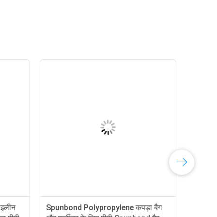
ेसमॉइड पीपी गैर बुना
Diamond Dot PP Spunbond Non