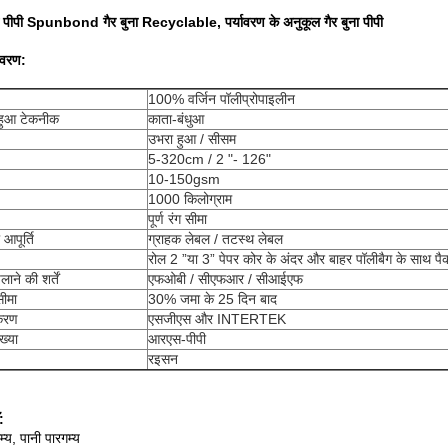
पीपी Spunbond गैर बुना Recyclable, पर्यावरण के अनुकूल गैर बुना पीपी
िवरण:
100% वर्जिन पॉलीप्रोपाइलीन
ा हुआ टेकनीक
काता-बंधुआ
उभरा हुआ / सीसम
5-320cm / 2 "- 126"
10-150gsm
1000 किलोग्राम
पूर्ण रंग सीमा
आपूर्ति
ग्राहक लेबल / तटस्थ लेबल
रोल 2 ”या 3” पेपर कोर के अंदर और बाहर पॉलीबैग के साथ पै
ने की शर्तें
एफओबी / सीएफआर / सीआईएफ
ीमा
30% जमा के 25 दिन बाद
करण
एसजीएस और INTERTEK
ख्या
आरएस-पीपी
रइसन
:
म्य, पानी पारगम्य