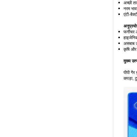
अच्छी त
नरम भावन
एंटी-बैक
अनुप्रयो
फर्नीचर 
हाइजेनि
असबाब उत
कृषि और 
मुख्य उत्
पीपी गैर 
कपड़ा, ट