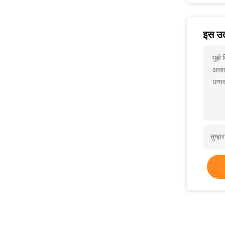
इस उत्
मुझे
आकार
धन्यव