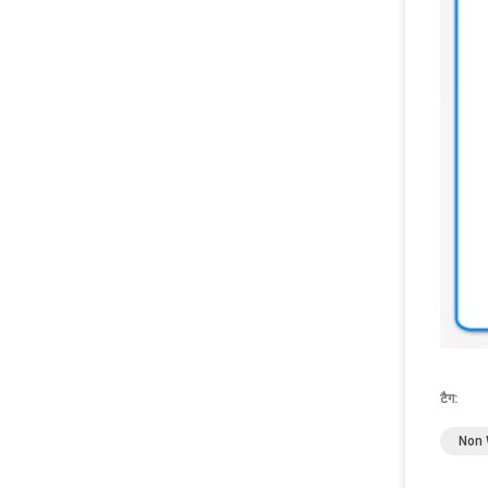
टैग:
Non 