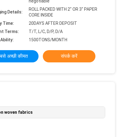
negotiable
ROLL PACKED WITH 2" OR 3" PAPER
ing Details:
CORE INSIDE
y Time:
20DAYS AFTER DEPOSIT
nt Terms:
T/T, L/C, D/P, D/A
Ability:
1500TONS/MONTH
बसे अच्छी कीमत
संपर्क करें
on woven fabrics