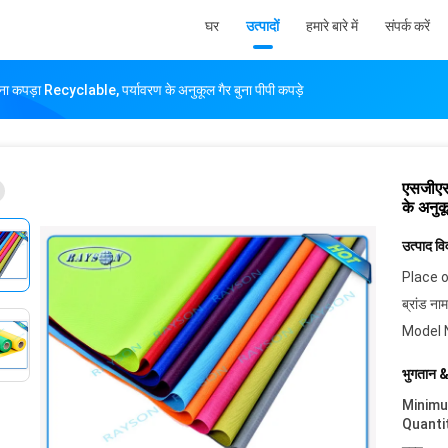
घर
उत्पादों
हमारे बारे में
संपर्क करें
कपड़ा Recyclable, पर्यावरण के अनुकूल गैर बुना पीपी कपड़े
एसजीएस
के अनुकू
उत्पाद व
Place o
ब्रांड नाम
Model 
भुगतान &
Minim
Quanti