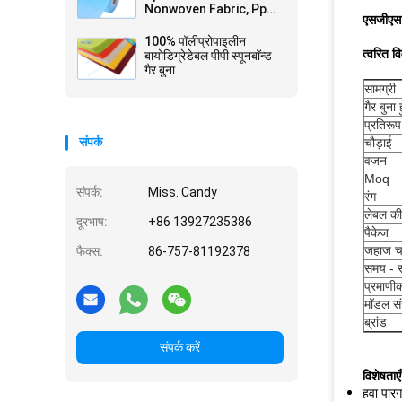
Nonwoven Fabric, Pp
एसजीएस 
non-woven, Tnt
Nonwoven Spunbond
100% पॉलीप्रोपाइलीन
त्वरित व
बायोडिग्रेडेबल पीपी स्पूनबॉन्ड
गैर बुना
सामग्री
गैर बुन
प्रतिरूप
संपर्क
चौड़ाई
वजन
Moq
संपर्क:
Miss. Candy
रंग
लेबल की 
दूरभाष:
+86 13927235386
पैकेज
जहाज चला
फैक्स:
86-757-81192378
समय - स
प्रमाणी
मॉडल सं
ब्रांड
संपर्क करें
विशेषताएँ
हवा पारग