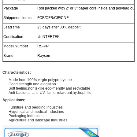
Package
Roll packed with 2” or 3” paper core inside and polybag out
Shippment terms
FOB/CFR/CIF/CNF
Lead time
25 days after 30% deposit
Certification
& INTERTEK
Model Number
RS-PP
Brand
Rayson
Characteristics:
Made from 100% virgin polypropylene
Good strength and elogation
Soft feeling,nontextile,eco-friendly and recyclable
Anti-bacterial, anti-UV, flame-retardant,hydrophilic
Applications:
Furniture and bedding industries
Hygenical and medical industries
Packaging industries
Agriculture and lanscape industries