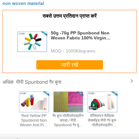
non woven material
सबसे उत्तम प्रतिदान प्राप्त करें
50g -70g PP Spunbond Non
Woven Fabric 100% Virgin
Polypropylene
MOQ：
1000Kilograms
जारी रखें
पीपी Spunbond गैर बुना
अधिक
े लिए ब्लू
Red Yellow PP
गैर बुना पॉलीप्रोपाइलीन
पॉलिएस्टर फैब्रिक
Polypro
 बुना पीपी
Spunbond Non
कपड़ा / पीपी
सेसमॉइड पीपी गैर बुना
Spunbo
 गैर बुना
Woven And Pink
Spunbond गैर बुना
पॉलीप्रोपाइलीन
Nonwoven 
ड़ा
Spunbond Fabric
कपड़ा नरम लग रहा है:
सामग्री / पीपी स्पूनबॉन्ड
Pp non-
Spunbond
गैर बुना कपड़ा:
Tnt Non