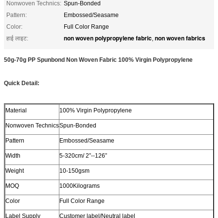
Nonwoven Technics:
Spun-Bonded
Pattern:
Embossed/Seasame
Color:
Full Color Range
non woven polypropylene fabric
non woven fabrics
हाई लाइट:
,
50g-70g PP Spunbond Non Woven Fabric 100% Virgin Polypropylene
Quick Detail:
Material
100% Virgin Polypropylene
Nonwoven Technics
Spun-Bonded
Pattern
Embossed/Seasame
Width
5-320cm/ 2”--126”
Weight
10-150gsm
MOQ
1000Kilograms
Color
Full Color Range
Label Supply
Customer label/Neutral label